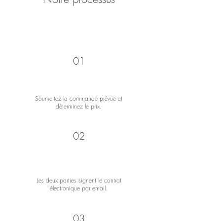
01
Soumettez la commande prévue et
déterminez le prix.
02
Les deux parties signent le contrat
électronique par email.
03