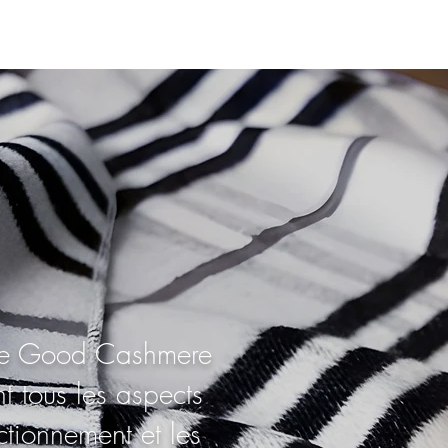
r le Good Cashmere
t tous les aspects
tionnement et les