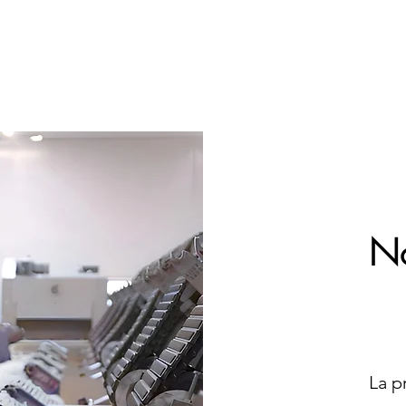
No
La p