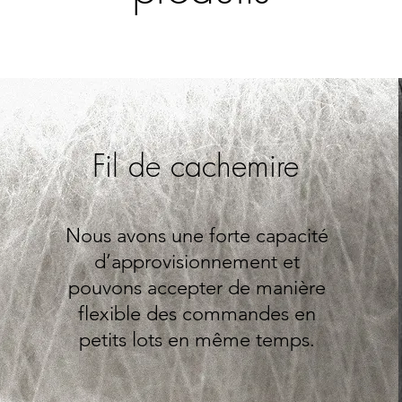
Fil de cachemire
Nous avons une forte capacité
d’approvisionnement et
pouvons accepter de manière
flexible des commandes en
petits lots en même temps.