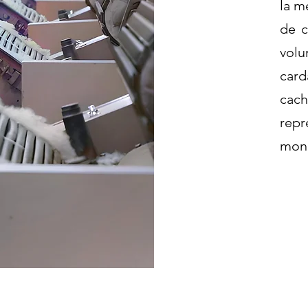
la m
de c
volu
card
cach
repr
mon