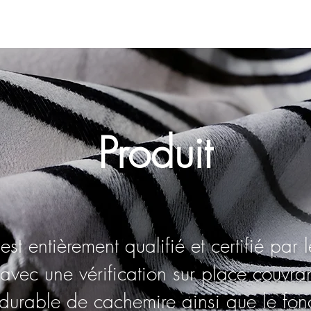
Produit
t entièrement qualifié et certifié pa
vec une vérification sur place couvran
durable de cachemire ainsi que le fonc